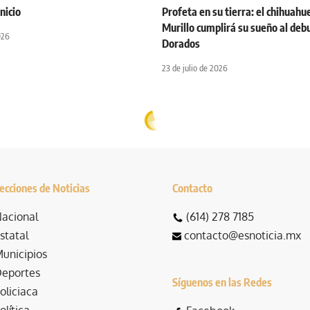
nicio
Profeta en su tierra: el chihuahu
Murillo cumplirá su sueño al debu
026
Dorados
23 de julio de 2026
ecciones de Noticias
Contacto
acional
(614) 278 7185
statal
contacto@esnoticia.mx
unicipios
eportes
Síguenos en las Redes
oliciaca