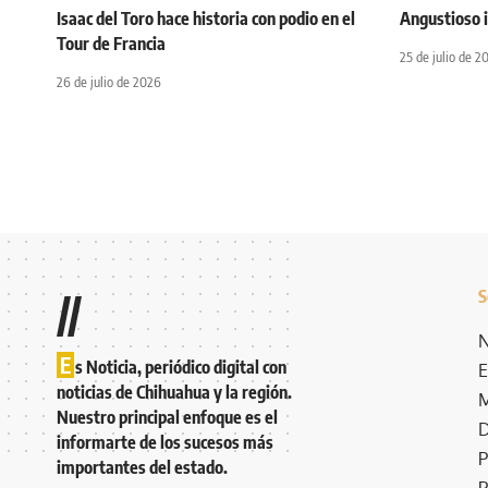
Isaac del Toro hace historia con podio en el
Angustioso i
Tour de Francia
25 de julio de 2
26 de julio de 2026
S
//
N
E
s Noticia, periódico digital con
E
noticias de Chihuahua y la región.
M
Nuestro principal enfoque es el
D
informarte de los sucesos más
P
importantes del estado.