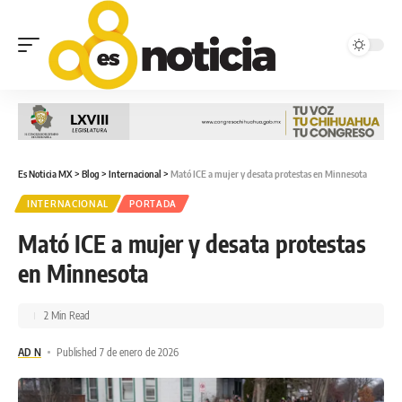
Es Noticia MX
>
Blog
>
Internacional
>
Mató ICE a mujer y desata protestas en Minnesota
INTERNACIONAL
PORTADA
Mató ICE a mujer y desata protestas
en Minnesota
2 Min Read
AD N
Published 7 de enero de 2026