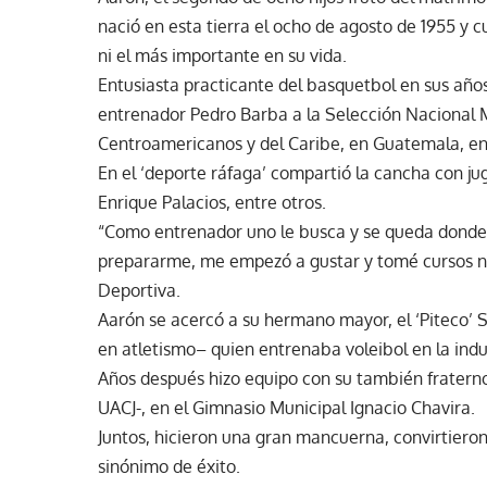
nació en esta tierra el ocho de agosto de 1955 y 
ni el más importante en su vida.
Entusiasta practicante del basquetbol en sus año
entrenador Pedro Barba a la Selección Nacional M
Centroamericanos y del Caribe, en Guatemala, en 
En el ‘deporte ráfaga’ compartió la cancha con ju
Enrique Palacios, entre otros.
“Como entrenador uno le busca y se queda donde 
prepararme, me empezó a gustar y tomé cursos na
Deportiva.
Aarón se acercó a su hermano mayor, el ‘Piteco’ 
en atletismo– quien entrenaba voleibol en la ind
Años después hizo equipo con su también fraterno 
UACJ-, en el Gimnasio Municipal Ignacio Chavira.
Juntos, hicieron una gran mancuerna, convirtieron
sinónimo de éxito.