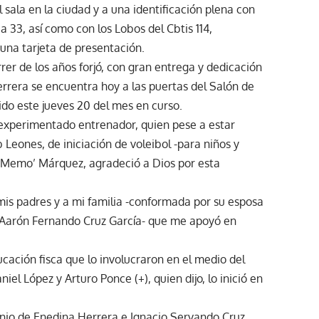
 sala en la ciudad y a una identificación plena con
a 33, así como con los Lobos del Cbtis 114,
 una tarjeta de presentación.
rrer de los años forjó, con gran entrega y dedicación
 Herrera se encuentra hoy a las puertas del Salón de
ido este jueves 20 del mes en curso.
 experimentado entrenador, quien pese a estar
 Leones, de iniciación de voleibol -para niños y
o ‘Memo’ Márquez, agradeció a Dios por esta
mis padres y a mi familia -conformada por su esposa
y Aarón Fernando Cruz García- que me apoyó en
ucación fisca que lo involucraron en el medio del
el López y Arturo Ponce (+), quien dijo, lo inició en
onio de Enedina Herrera e Ignacio Servando Cruz,