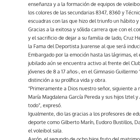
enseñanza y a la formación de equipos de voleibol
los colores de las secundarias 8347, 8360 y Técnic
escuadras con las que hizo del triunfo un hábito y
Gracias a la exitosa y sólida carrera que con el co
y el sacrificio de dejar a su familia de lado, Cruz
la Fama del Deportista Juarense al que será induc
Embargado por la emoción hasta las lágrimas, el
jubilado aún se encuentra activo al frente del Club
jóvenes de 8 a 17 años-, en el Gimnasio Guillerm
distinción a su prolífica vida y obra.
“Primeramente a Dios nuestro señor, siguiente a 
María Magdalena García Pereda y sus hijos Iztel 
todo”, expresó.
Igualmente, dio las gracias a los profesores de ed
deporte como Gilberto Marín, Eudoro Bustillos, Dani
el voleibol sala.
Aarón, el segundo de ocho hijos fruto del matrim