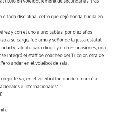
 título en voleibol femenil de secundarias, tras
citada disciplina, cetro que dejó honda huella en
árez y con el uno a uno tablas, por diez años
izo a su cargo, fue amo y señor de la justa estatal.
idad y talento para dirigir y en tres ocasiones, una
se integró el staff de coacheo del Tricolor, otra de
ífero andar en el voleibol de sala.
mejor le va, en el voleibol fue donde empecé a
cionales e internacionales”
SE
hih.