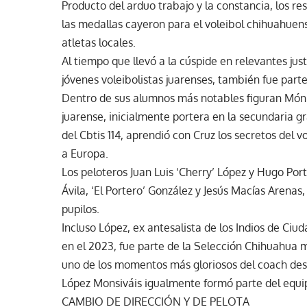
Producto del arduo trabajo y la constancia, los r
las medallas cayeron para el voleibol chihuahue
atletas locales.
Al tiempo que llevó a la cúspide en relevantes j
jóvenes voleibolistas juarenses, también fue part
Dentro de sus alumnos más notables figuran Mónic
juarense, inicialmente portera en la secundaria gr
del Cbtis 114, aprendió con Cruz los secretos del vo
a Europa.
Los peloteros Juan Luis ‘Cherry’ López y Hugo Porti
Ávila, ‘El Portero’ González y Jesús Macías Arena
pupilos.
Incluso López, ex antesalista de los Indios de Ciud
en el 2023, fue parte de la Selección Chihuahua 
uno de los momentos más gloriosos del coach des
López Monsiváis igualmente formó parte del equ
CAMBIO DE DIRECCIÓN Y DE PELOTA