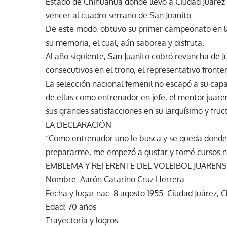
Estado de Chihuahua donde llevó a Ciudad Juárez al
vencer al cuadro serrano de San Juanito.
De este modo, obtuvo su primer campeonato en la 
su memoria, el cual, aún saborea y disfruta.
Al año siguiente, San Juanito cobró revancha de Ju
consecutivos en el trono, el representativo fronter
La selección nacional femenil no escapó a su capac
de ellas como entrenador en jefe, el mentor juaren
sus grandes satisfacciones en su larguísimo y fruct
LA DECLARACIÓN
“Como entrenador uno le busca y se queda donde 
prepararme, me empezó a gustar y tomé cursos na
EMBLEMA Y REFERENTE DEL VOLEIBOL JUAREN
Nombre: Aarón Catarino Cruz Herrera
Fecha y lugar nac: 8 agosto 1955. Ciudad Juárez, C
Edad: 70 años
Trayectoria y logros: