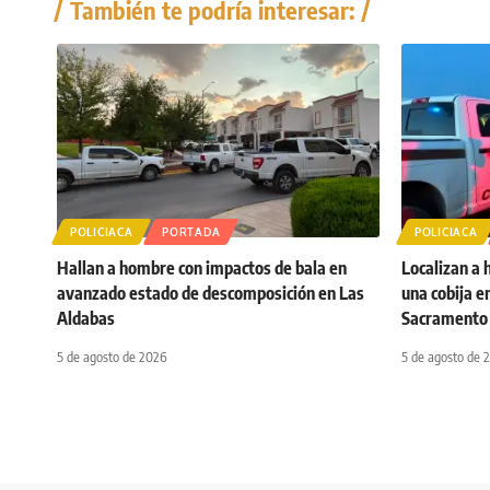
También te podría interesar:
POLICIACA
PORTADA
POLICIACA
Hallan a hombre con impactos de bala en
Localizan a
avanzado estado de descomposición en Las
una cobija en
Aldabas
Sacramento
5 de agosto de 2026
5 de agosto de 