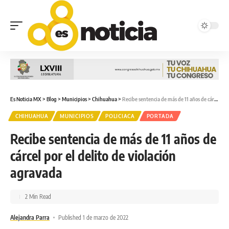
Es Noticia MX
>
Blog
>
Municipios
>
Chihuahua
>
Recibe sentencia de más de 11 años de cárcel por el delito de violación agravada
CHIHUAHUA
MUNICIPIOS
POLICIACA
PORTADA
Recibe sentencia de más de 11 años de
cárcel por el delito de violación
agravada
2 Min Read
Alejandra Parra
Published 1 de marzo de 2022