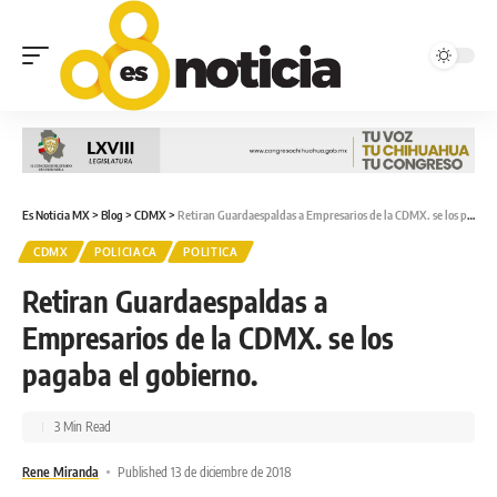
Es Noticia MX
>
Blog
>
CDMX
>
Retiran Guardaespaldas a Empresarios de la CDMX. se los pagaba el gobierno.
CDMX
POLICIACA
POLITICA
Retiran Guardaespaldas a
Empresarios de la CDMX. se los
pagaba el gobierno.
3 Min Read
Rene Miranda
Published 13 de diciembre de 2018