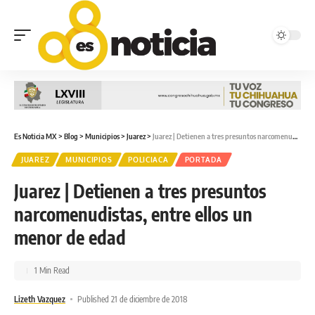
Es Noticia MX
>
Blog
>
Municipios
>
Juarez
>
Juarez | Detienen a tres presuntos narcomenudistas, entre ellos un menor de edad
JUAREZ
MUNICIPIOS
POLICIACA
PORTADA
Juarez | Detienen a tres presuntos
narcomenudistas, entre ellos un
menor de edad
1 Min Read
Lizeth Vazquez
Published 21 de diciembre de 2018