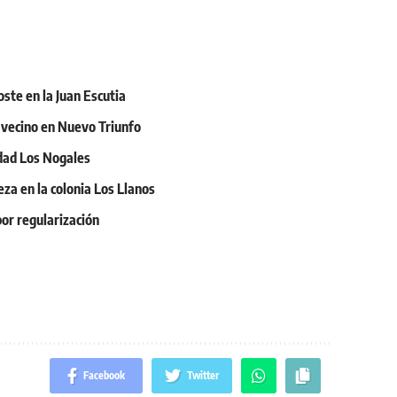
oste en la Juan Escutia
n vecino en Nuevo Triunfo
idad Los Nogales
eza en la colonia Los Llanos
or regularización
Facebook
Twitter