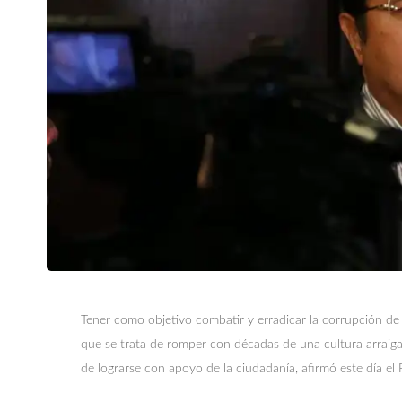
Tener como objetivo combatir y erradicar la corrupción de
que se trata de romper con décadas de una cultura arraig
de lograrse con apoyo de la ciudadanía, afirmó este día e