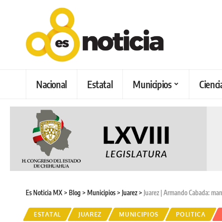
Nacional
Estatal
Municipios
Cienci
Es Noticia MX
>
Blog
>
Municipios
>
Juarez
>
Juarez | Armando Cabada: mant
ESTATAL
JUAREZ
MUNICIPIOS
POLITICA