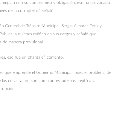
ue cumplan con su compromiso y obligación, eso ha provocado
vés de la corruptelas”, señaló.
ción General de Tránsito Municipal, Sergio Almaraz Ortiz y
ública, a quienes ratificó en sus cargos y señaló que
s de manera provisional.
ajes, eso fue un chantaje”, comentó.
iones que emprende el Gobierno Municipal, pues el problema de
 las cosas ya no son como antes, además, invitó a la
rrupción.