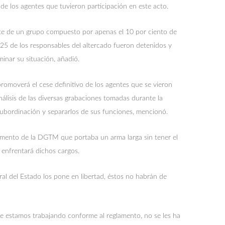
 de los agentes que tuvieron participación en este acto.
rte de un grupo compuesto por apenas el 10 por ciento de
5 de los responsables del altercado fueron detenidos y
inar su situación, añadió.
promoverá el cese definitivo de los agentes que se vieron
álisis de las diversas grabaciones tomadas durante la
insubordinación y separarlos de sus funciones, mencionó.
lemento de la DGTM que portaba un arma larga sin tener el
 enfrentará dichos cargos.
eral del Estado los pone en libertad, éstos no habrán de
ue estamos trabajando conforme al reglamento, no se les ha