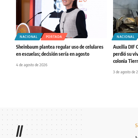
NACIONAL
PORTADA
NACIONAL
Sheinbaum plantea regular uso de celulares
Auxilia DIF 
en escuelas; decisión sería en agosto
perdió su vi
colonia Tier
4 de agosto de 2026
3 de agosto de 
S
//
N