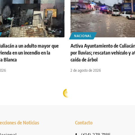
NACIONAL
Culiacán a un adulto mayor que
Activa Ayuntamiento de Culiacán
vienda en un incendio en la
por lluvias; rescatan vehículo y 
ra Blanca
caída de árbol
2026
2 de agosto de 2026
ecciones de Noticias
Contacto
acional
(614) 278 7185