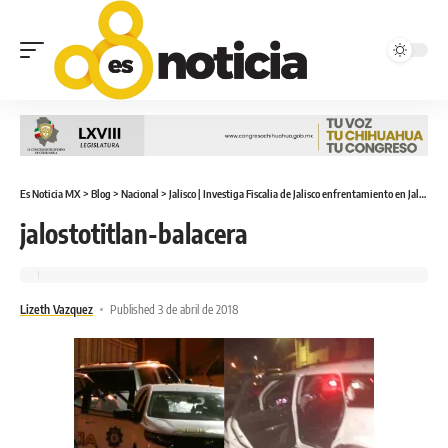
Es Noticia MX
>
Blog
>
Nacional
>
Jalisco | Investiga Fiscalia de Jalisco enfrentamiento en Jalostotitlán donde murieron 8 civiles y un policia
jalostotitlan-balacera
Lizeth Vazquez
Published 3 de abril de 2018