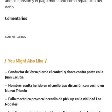
años de prisión y el pago monetario como reparación del
daño.
Post
Comentarios
navigation
comentarios
You Might Also Like
Conductor de Versa pierde el control y choca contra poste en la
Juan Escutia
Hombre resulta herido en el cuello tras discusión con vecino en
Nuevo Triunfo
Falla mecánica provoca incendio de pick up en la vialidad Los
Nogales