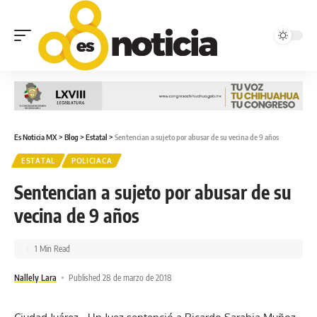
Es Noticia MX
>
Blog
>
Estatal
>
Sentencian a sujeto por abusar de su vecina de 9 años
ESTATAL
POLICIACA
Sentencian a sujeto por abusar de su
vecina de 9 años
1 Min Read
Nallely Lara
Published 28 de marzo de 2018