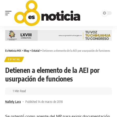
Es Noticia MX
>
Blog
>
Estatal
>
Detienen a elemento de la AEI por usurpación de funciones
ESTATAL
Detienen a elemento de la AEI por
usurpación de funciones
1 Min Read
Nallely Lara
Published 14 de marzo de 2018
Se ostentó como agente del MP para exigir documentación