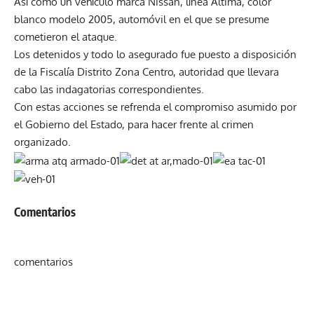
Así como un vehículo marca Nissan, línea Altima, color
blanco modelo 2005, automóvil en el que se presume
cometieron el ataque.
Los detenidos y todo lo asegurado fue puesto a disposición
de la Fiscalía Distrito Zona Centro, autoridad que llevara
cabo las indagatorias correspondientes.
Con estas acciones se refrenda el compromiso asumido por
el Gobierno del Estado, para hacer frente al crimen
organizado.
Post
Comentarios
navigation
comentarios