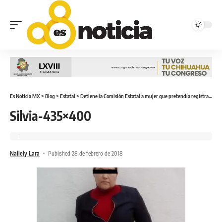
Es Noticia MX
>
Blog
>
Estatal
>
Detiene la Comisión Estatal a mujer que pretendía registrar título y cédula de cirugía plástica falsos.
Silvia-435×400
Nallely Lara
Published 28 de febrero de 2018