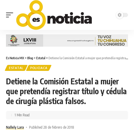
Es Noticia MX
>
Blog
>
Estatal
>
Detiene la Comisión Estatal a mujer que pretendía registrar título y cédula de cirugía plástica falsos.
ESTATAL
POLICIACA
Detiene la Comisión Estatal a mujer
que pretendía registrar título y cédula
de cirugía plástica falsos.
1 Min Read
Nallely Lara
Published 28 de febrero de 2018