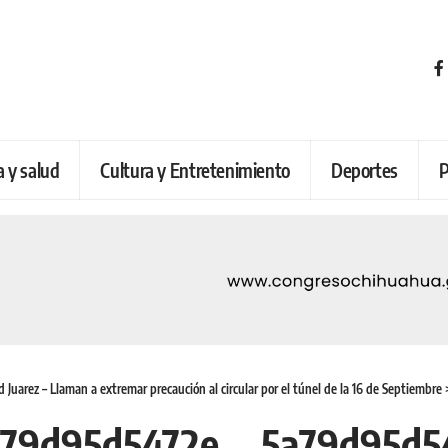
a y salud
Cultura y Entretenimiento
Deportes
P
 Juarez – Llaman a extremar precaución al circular por el túnel de la 16 de Septiembre
79d95d5472e__5a79d95d5