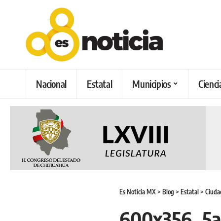
Nacional
Estatal
Municipios
Cienci
Es Noticia MX
>
Blog
>
Estatal
>
Ciudad
600x356_5a