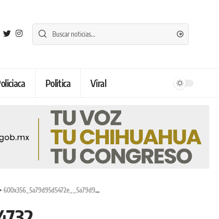
oliciaca
Politica
Viral
>
600x356_5a79d95d5472e__5a79d95d54732
4732