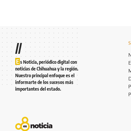
S
//
N
E
s Noticia, periódico digital con
E
noticias de Chihuahua y la región.
M
Nuestro principal enfoque es el
D
informarte de los sucesos más
P
importantes del estado.
P