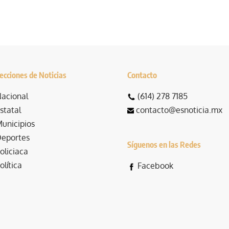
ecciones de Noticias
Contacto
acional
(614) 278 7185
statal
contacto@esnoticia.mx
unicipios
eportes
Síguenos en las Redes
oliciaca
olítica
Facebook