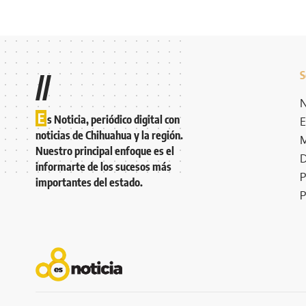
S
//
N
E
s Noticia, periódico digital con
E
noticias de Chihuahua y la región.
M
Nuestro principal enfoque es el
D
informarte de los sucesos más
P
importantes del estado.
P