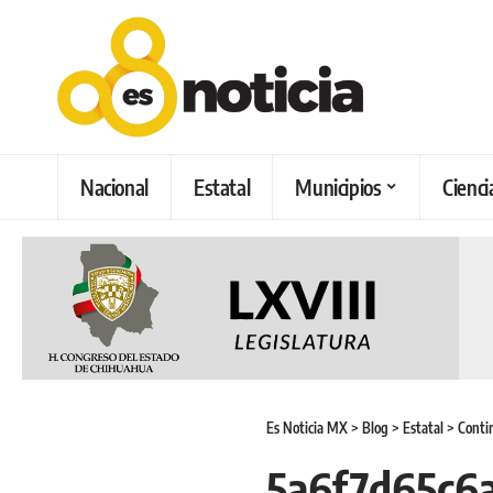
Nacional
Estatal
Municipios
Cienci
Es Noticia MX
>
Blog
>
Estatal
>
Conti
5a6f7d65c6