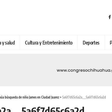
a y salud
Cultura y Entretenimiento
Deportes
P
núa búsqueda de niño James en Ciudad Juarez
>
5a6f7d65c6a2a__5a6f7d65c6a2d
a2a__5a6f7d65c6a2d