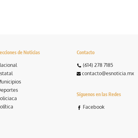
ecciones de Noticias
Contacto
acional
(614) 278 7185
statal
contacto@esnoticia.mx
unicipios
eportes
Síguenos en las Redes
oliciaca
olítica
Facebook