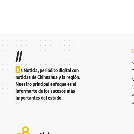
S
//
N
E
s Noticia, periódico digital con
E
noticias de Chihuahua y la región.
M
Nuestro principal enfoque es el
D
informarte de los sucesos más
P
importantes del estado.
P