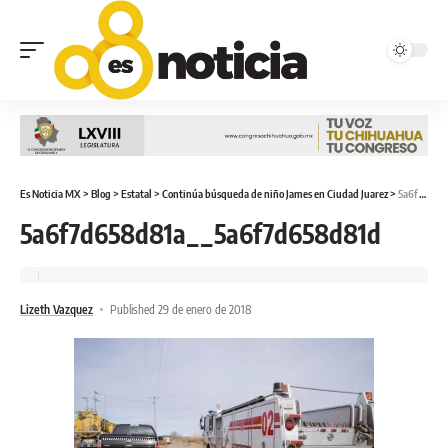
Es Noticia MX
>
Blog
>
Estatal
>
Continúa búsqueda de niño James en Ciudad Juarez
>
5a6f7d658d81a__5a6f7d658d81d
5a6f7d658d81a__5a6f7d658d81d
Lizeth Vazquez
Published 29 de enero de 2018