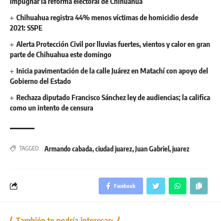
impugnar la reforma electoral de Chihuahua
Chihuahua registra 44% menos víctimas de homicidio desde
2021: SSPE
Alerta Protección Civil por lluvias fuertes, vientos y calor en gran
parte de Chihuahua este domingo
Inicia pavimentación de la calle Juárez en Matachí con apoyo del
Gobierno del Estado
Rechaza diputado Francisco Sánchez ley de audiencias; la califica
como un intento de censura
Armando cabada
,
ciudad juarez
,
Juan Gabriel
,
juarez
TAGGED:
Facebook
También te podría interesar: