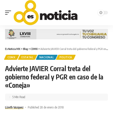
Es Noticia MX
>
Blog
>
CDMX
>
Advierte JAVIER Corral treta del gobierno federal y PGR en caso de la «Coneja»
CDMX
ESTATAL
NACIONAL
POLITICA
Advierte JAVIER Corral treta del
gobierno federal y PGR en caso de la
«Coneja»
5 Min Read
Lizeth Vazquez
Published 28 de enero de 2018