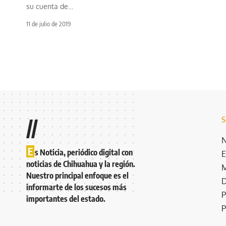
su cuenta de
…
11 de julio de 2019
S
//
N
E
s Noticia, periódico digital con
E
noticias de Chihuahua y la región.
M
Nuestro principal enfoque es el
D
informarte de los sucesos más
P
importantes del estado.
P