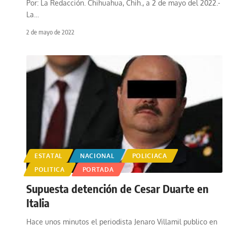
Por: La Redacción. Chihuahua, Chih., a 2 de mayo del 2022.-
La
…
2 de mayo de 2022
ESTATAL
NACIONAL
POLICIACA
POLITICA
PORTADA
Supuesta detención de Cesar Duarte en
Italia
Hace unos minutos el periodista Jenaro Villamil publico en