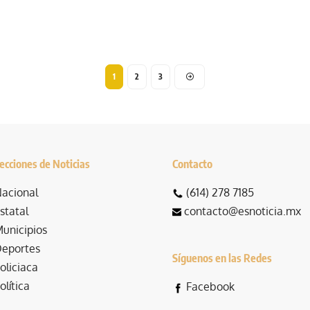
1
2
3
ecciones de Noticias
Contacto
acional
(614) 278 7185
statal
contacto@esnoticia.mx
unicipios
eportes
Síguenos en las Redes
oliciaca
olítica
Facebook