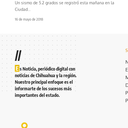
Un sismo de 5.2 grados se registró esta mañana en la
Ciudad
…
16 de mayo de 2018
S
//
N
E
s Noticia, periódico digital con
E
noticias de Chihuahua y la región.
M
Nuestro principal enfoque es el
D
informarte de los sucesos más
P
importantes del estado.
P