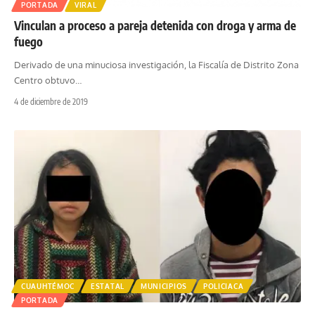
PORTADA
VIRAL
Vinculan a proceso a pareja detenida con droga y arma de
fuego
Derivado de una minuciosa investigación, la Fiscalía de Distrito Zona
Centro obtuvo
…
4 de diciembre de 2019
CUAUHTÉMOC
ESTATAL
MUNICIPIOS
POLICIACA
PORTADA