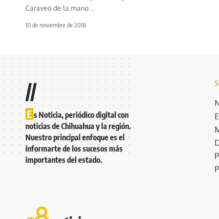
Caraveo de la mano
…
10 de noviembre de 2018
S
//
N
E
s Noticia, periódico digital con
E
noticias de Chihuahua y la región.
M
Nuestro principal enfoque es el
D
informarte de los sucesos más
P
importantes del estado.
P