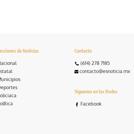
ecciones de Noticias
Contacto
acional
(614) 278 7185
statal
contacto@esnoticia.mx
unicipios
eportes
Síguenos en las Redes
oliciaca
olítica
Facebook