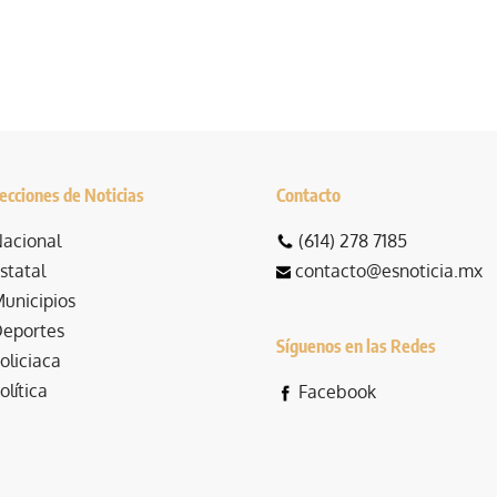
ecciones de Noticias
Contacto
acional
(614) 278 7185
statal
contacto@esnoticia.mx
unicipios
eportes
Síguenos en las Redes
oliciaca
olítica
Facebook