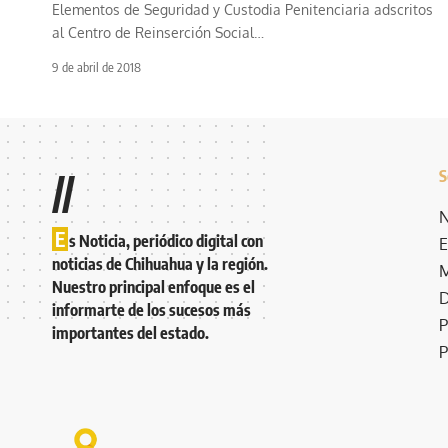
Elementos de Seguridad y Custodia Penitenciaria adscritos
al Centro de Reinserción Social
…
9 de abril de 2018
S
//
N
E
s Noticia, periódico digital con
E
noticias de Chihuahua y la región.
M
Nuestro principal enfoque es el
D
informarte de los sucesos más
P
importantes del estado.
P