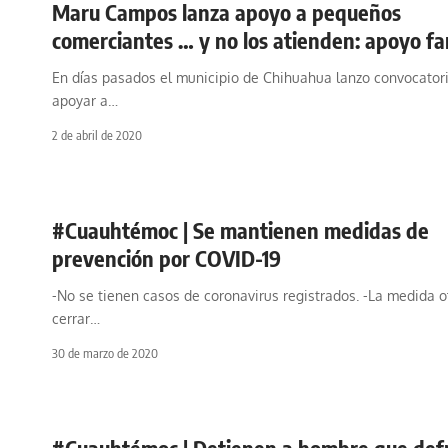
Maru Campos lanza apoyo a pequeños
comerciantes … y no los atienden: apoyo f
En días pasados el municipio de Chihuahua lanzo convocator
apoyar a
…
2 de abril de 2020
#Cuauhtémoc | Se mantienen medidas de
prevención por COVID-19
-No se tienen casos de coronavirus registrados. -La medida of
cerrar
…
30 de marzo de 2020
#Cuauhtémoc | Detienen a hombre que def