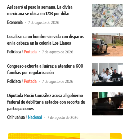
Así cerró el peso la semana. La divisa
mexicana se ubica en 17.13 por dólar
Economia
7 de agosto de 2026
Localizan a un hombre sin vida con disparos
en la cabeza en la colonia Los Llanos
Policiaca
Portada
7 de agosto de 2026
Congreso exhorta a Juárez a atender a 600
familias por regularización
Policiaca
Portada
7 de agosto de 2026
Diputada Rocío González acusa al gobierno
federal de debilitar a estados con recorte de
participaciones
Chihuahua
Nacional
7 de agosto de 2026