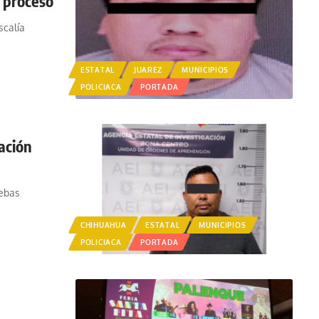
a proceso
scalía
ESTATAL
JUAREZ
MUNICIPIOS
POLICIACA
PORTADA
ación
uebas
CHIHUAHUA
ESTATAL
MUNICIPIOS
POLICIACA
PORTADA