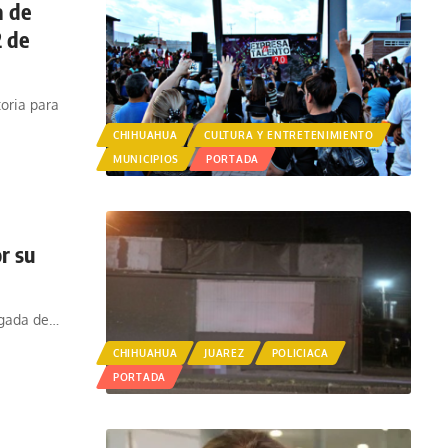
a de
2 de
oria para
CHIHUAHUA
CULTURA Y ENTRETENIMIENTO
MUNICIPIOS
PORTADA
r su
ugada de
…
CHIHUAHUA
JUAREZ
POLICIACA
PORTADA