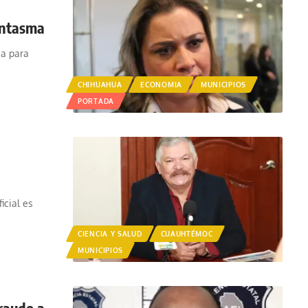
antasma
ia para
CHIHUAHUA
ECONOMIA
MUNICIPIOS
PORTADA
icial es
CIENCIA Y SALUD
CUAUHTÉMOC
MUNICIPIOS
raudo a