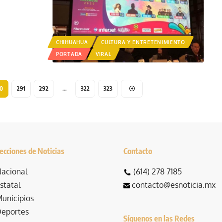
CHIHUAHUA
CULTURA Y ENTRETENIMIENTO
PORTADA
VIRAL
0
291
292
…
322
323
ecciones de Noticias
Contacto
acional
(614) 278 7185
statal
contacto@esnoticia.mx
unicipios
eportes
Síguenos en las Redes