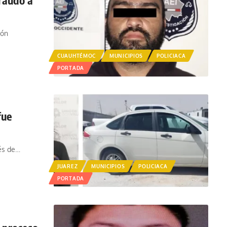
ión
CUAUHTÉMOC
MUNICIPIOS
POLICIACA
PORTADA
fue
és de
…
JUAREZ
MUNICIPIOS
POLICIACA
PORTADA