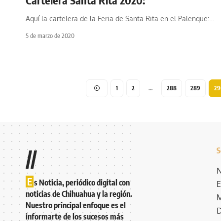
Cartelera Santa Rita 2020:
Aquí la cartelera de la Feria de Santa Rita en el Palenque:
…
5 de marzo de 2020
1
2
…
288
289
29
S
//
N
E
s Noticia, periódico digital con
E
noticias de Chihuahua y la región.
M
Nuestro principal enfoque es el
D
informarte de los sucesos más