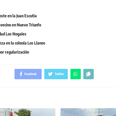
oste en la Juan Escutia
n vecino en Nuevo Triunfo
idad Los Nogales
eza en la colonia Los Llanos
or regularización
Facebook
Twitter