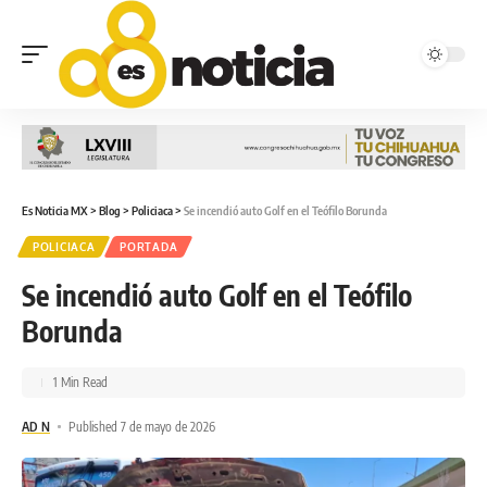
Es Noticia MX
>
Blog
>
Policiaca
>
Se incendió auto Golf en el Teófilo Borunda
POLICIACA
PORTADA
Se incendió auto Golf en el Teófilo
Borunda
1 Min Read
AD N
Published 7 de mayo de 2026