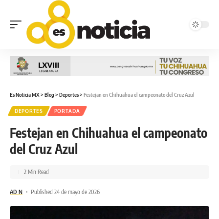
Es Noticia MX
>
Blog
>
Deportes
>
Festejan en Chihuahua el campeonato del Cruz Azul
DEPORTES
PORTADA
Festejan en Chihuahua el campeonato
del Cruz Azul
2 Min Read
AD N
Published 24 de mayo de 2026