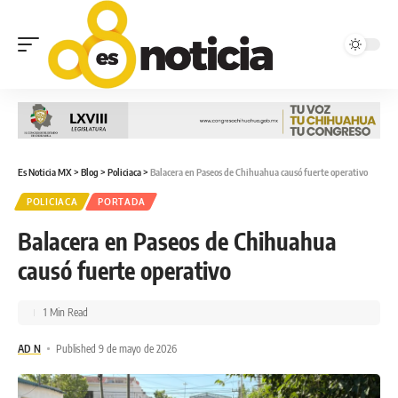
Es Noticia MX
>
Blog
>
Policiaca
>
Balacera en Paseos de Chihuahua causó fuerte operativo
POLICIACA
PORTADA
Balacera en Paseos de Chihuahua
causó fuerte operativo
1 Min Read
AD N
Published 9 de mayo de 2026