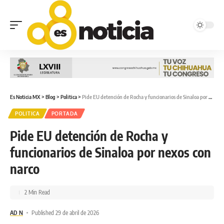
Es Noticia MX
>
Blog
>
Politica
>
Pide EU detención de Rocha y funcionarios de Sinaloa por nexos con narco
POLITICA
PORTADA
Pide EU detención de Rocha y
funcionarios de Sinaloa por nexos con
narco
2 Min Read
AD N
Published 29 de abril de 2026