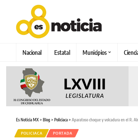
Nacional
Estatal
Municipios
Cienci
Es Noticia MX
>
Blog
>
Policiaca
>
Aparatoso choque y volcadura en el R. A
POLICIACA
PORTADA