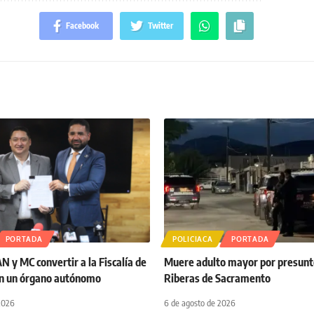
Facebook
Twitter
PORTADA
POLICIACA
PORTADA
 y MC convertir a la Fiscalía de
Muere adulto mayor por presunto
n un órgano autónomo
Riberas de Sacramento
2026
6 de agosto de 2026