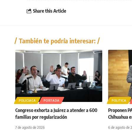
Share this Article
También te podría interesar:
POLICIACA
PORTADA
POLITICA
Congreso exhorta a Juárez a atender a 600
Proponen PAN
familias por regularización
Chihuahua e
7 de agosto de 2026
6 de agosto de 