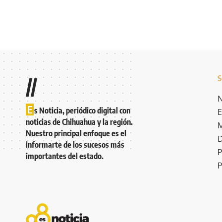
S
//
N
E
s Noticia, periódico digital con
E
noticias de Chihuahua y la región.
M
Nuestro principal enfoque es el
D
informarte de los sucesos más
P
importantes del estado.
P