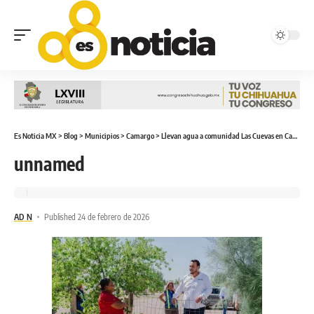
Es Noticia MX
>
Blog
>
Municipios
>
Camargo
>
Llevan agua a comunidad Las Cuevas en Camargo
unnamed
AD N
Published 24 de febrero de 2026