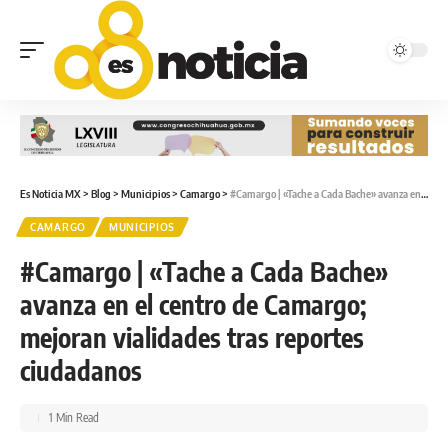
Es Noticia MX
>
Blog
>
Municipios
>
Camargo
>
#Camargo | «Tache a Cada Bache» avanza en el centro de Camargo; mejoran vialidades tras reportes ciudadanos
CAMARGO
MUNICIPIOS
#Camargo | «Tache a Cada Bache»
avanza en el centro de Camargo;
mejoran vialidades tras reportes
ciudadanos
1 Min Read