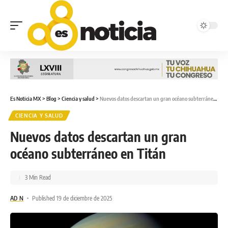
Es Noticia MX
>
Blog
>
Ciencia y salud
>
Nuevos datos descartan un gran océano subterráneo en Titán
CIENCIA Y SALUD
Nuevos datos descartan un gran
océano subterráneo en Titán
3 Min Read
AD N
Published 19 de diciembre de 2025