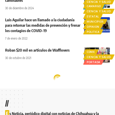
caminables
CIENCIA Y SALUD
CAMARGO
NACIONAL
30 de diciembre de 2024
CIENCIA Y SALUD
ESTATAL
Luis Aguilar hace un llamado a la ciudadanía
MUNICIPIOS
para retomar las medidas de prevención y frenar
OPINION
los contagios de COVID-19
POLITICA
7 de enero de 2022
Roban $20 mil en artículos de Wafflovers
CDMX
CIENCIA Y SALUD
30 de octubre de 2021
PORTADA
//
E
s Noticia, periódico digital con noticias de Chihuahua y la