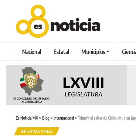
Nacional
Estatal
Municipios
Cienci
Es Noticia MX
>
Blog
>
Internacional
>
Triunfa el sabor de Chihuahua en Ja
INTERNACIONAL