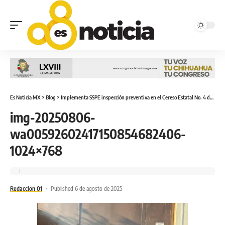
Es Noticia MX
>
Blog
>
Implementa SSPE inspección preventiva en el Cereso Estatal No. 4 de Parral
img-20250806-
wa00592602417150854682406-
1024×768
Redaccion 01
Published 6 de agosto de 2025