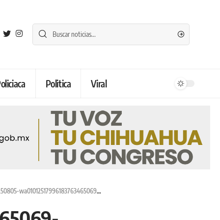
oliciaca
Politica
Viral
0805-wa01012517996183763465069-1024×682
465069-