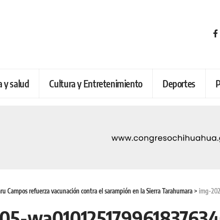
a y salud
Cultura y Entretenimiento
Deportes
P
u Campos refuerza vacunación contra el sarampión en la Sierra Tarahumara
>
img-2025
05-wa01012517996183763