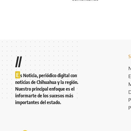
S
//
N
E
s Noticia, periódico digital con
E
noticias de Chihuahua y la región.
M
Nuestro principal enfoque es el
D
informarte de los sucesos más
P
importantes del estado.
P