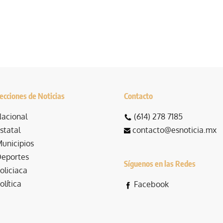
ecciones de Noticias
Contacto
acional
(614) 278 7185
statal
contacto@esnoticia.mx
unicipios
eportes
Síguenos en las Redes
oliciaca
olítica
Facebook