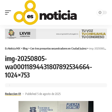
Es Noticia MX
>
Blog
>
Cen tres presuntos secuestradores en Ciudad Juárez
>
img-20250805-wa00011894431807892534664-1024×753
img-20250805-
wa00011894431807892534664-
1024×753
Redaccion 01
Published 5 de agosto de 2025