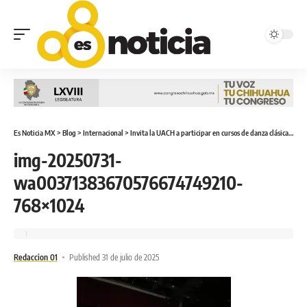
Es Noticia MX
>
Blog
>
Internacional
>
Invita la UACH a participar en cursos de danza clásica para todas las edades
img-20250731-
wa00371383670576674749210-
768×1024
Redaccion 01
Published 31 de julio de 2025