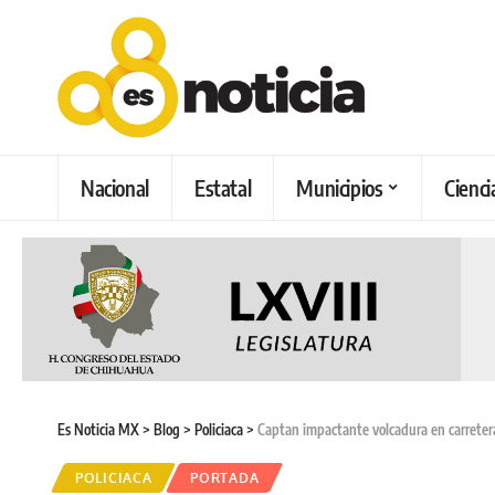
Nacional
Estatal
Municipios
Cienci
Es Noticia MX
>
Blog
>
Policiaca
>
Captan impactante volcadura en carretera 
POLICIACA
PORTADA