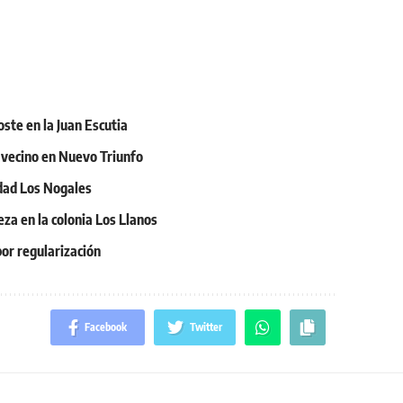
oste en la Juan Escutia
n vecino en Nuevo Triunfo
idad Los Nogales
eza en la colonia Los Llanos
or regularización
Facebook
Twitter