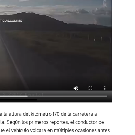
a la altura del kilómetro 170 de la carretera a
lá. Según los primeros reportes, el conductor de
ue el vehículo volcara en múltiples ocasiones antes