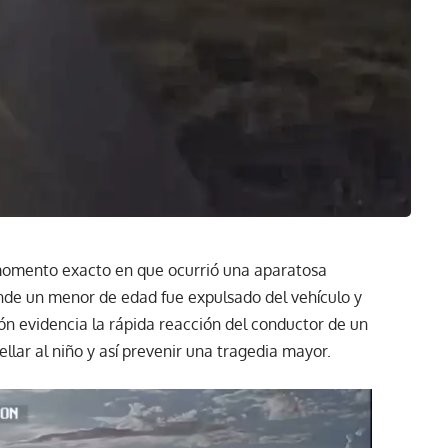
 momento exacto en que ocurrió una aparatosa
de un menor de edad fue expulsado del vehículo y
ión evidencia la rápida reacción del conductor de un
pellar al niño y así prevenir una tragedia mayor.