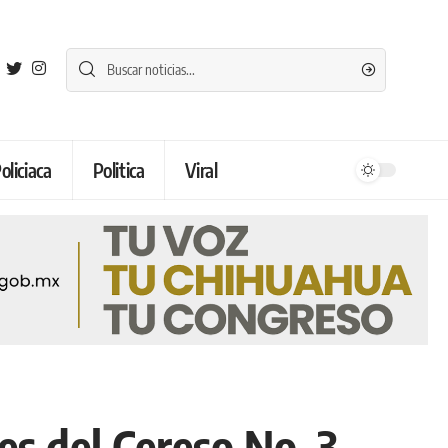
oliciaca
Politica
Viral
es del Cereso No. 3