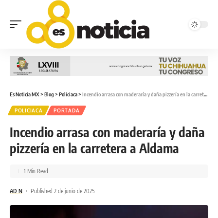
Es Noticia MX
>
Blog
>
Policiaca
>
Incendio arrasa con maderaría y daña pizzería en la carretera a Aldama
POLICIACA
PORTADA
Incendio arrasa con maderaría y daña
pizzería en la carretera a Aldama
1 Min Read
AD N
Published 2 de junio de 2025