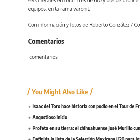
seis metales en total: tres de oro y dos de bronce a
equipos, en la rama varonil.
Con información y fotos de Roberto González / 
Comentarios
comentarios
You Might Also Like
Isaac del Toro hace historia con podio en el Tour de F
Angustioso inicio
Profeta en su tierra: el chihuahuense José Murillo cu
Definida la lista de la Selección Mexicana U20 para l