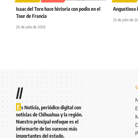
Isaac del Toro hace historia con podio en el
Angustioso i
Tour de Francia
25 de julio de 2
26 de julio de 2026
S
//
N
E
s Noticia, periódico digital con
E
noticias de Chihuahua y la región.
M
Nuestro principal enfoque es el
D
informarte de los sucesos más
P
importantes del estado.