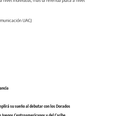
 nivel individual, más la referida plata a nivel
Comunicación UACJ
rancia
mplirá su sueño al debutar con los Dorados
os Juegos Centroamericanos y del Caribe