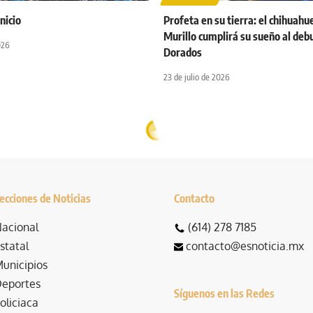
nicio
Profeta en su tierra: el chihuahu
Murillo cumplirá su sueño al debu
026
Dorados
23 de julio de 2026
ecciones de Noticias
Contacto
acional
(614) 278 7185
statal
contacto@esnoticia.mx
unicipios
eportes
Síguenos en las Redes
oliciaca