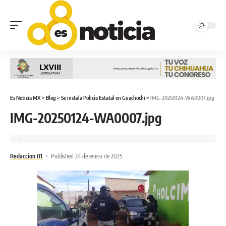
Es Noticia MX
>
Blog
>
Se instala Policía Estatal en Guachochi
>
IMG-20250124-WA0007.jpg
IMG-20250124-WA0007.jpg
Redaccion 01
Published 24 de enero de 2025