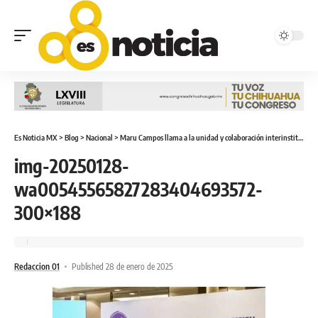
Es Noticia MX
>
Blog
>
Nacional
>
Maru Campos llama a la unidad y colaboración interinstitucional para enfrentar los retos en materia de seguridad
img-20250128-
wa00545565827283404693572-
300×188
Redaccion 01
Published 28 de enero de 2025