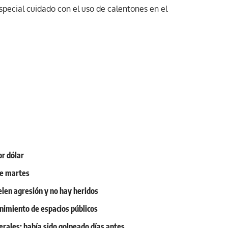
especial cuidado con el uso de calentones en el
or dólar
ste martes
elen agresión y no hay heridos
nimiento de espacios públicos
rales; había sido golpeado días antes