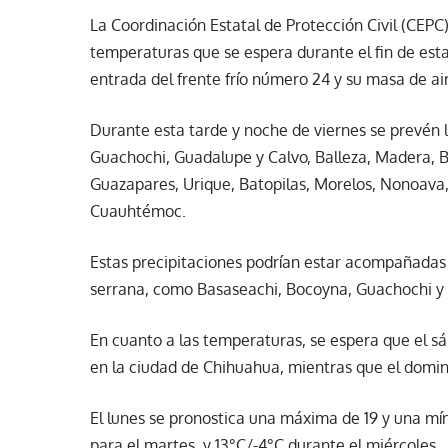
La Coordinación Estatal de Protección Civil (CEPC
temperaturas que se espera durante el fin de est
entrada del frente frío número 24 y su masa de ai
Durante esta tarde y noche de viernes se prevén l
Guachochi, Guadalupe y Calvo, Balleza, Madera, 
Guazapares, Urique, Batopilas, Morelos, Nonoava, 
Cuauhtémoc.
Estas precipitaciones podrían estar acompañadas 
serrana, como Basaseachi, Bocoyna, Guachochi y 
En cuanto a las temperaturas, se espera que el sá
en la ciudad de Chihuahua, mientras que el domin
El lunes se pronostica una máxima de 19 y una m
para el martes, y 13°C/-4°C durante el miércoles.