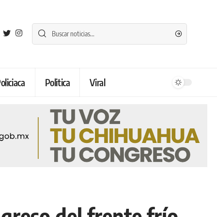
oliciaca
Politica
Viral
greso del frente frío