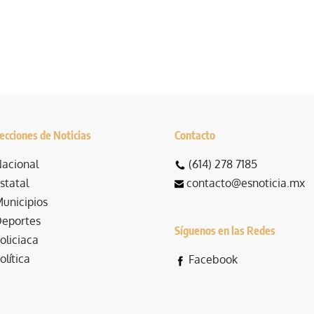
ecciones de Noticias
Contacto
acional
(614) 278 7185
statal
contacto@esnoticia.mx
unicipios
eportes
Síguenos en las Redes
oliciaca
olítica
Facebook