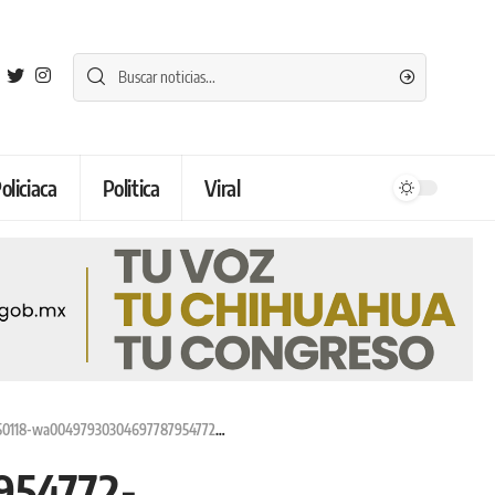
oliciaca
Politica
Viral
118-wa00497930304697787954772-1024×683
954772-