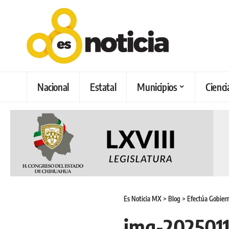
Nacional
Estatal
Municipios
Cienci
Es Noticia MX
>
Blog
>
Efectúa Gobiern
img-202501