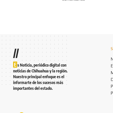
S
//
N
E
s Noticia, periódico digital con
E
noticias de Chihuahua y la región.
M
Nuestro principal enfoque es el
D
informarte de los sucesos más
P
importantes del estado.
P