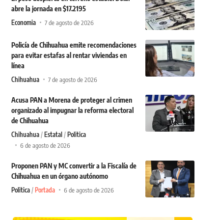
abre la jornada en $17.2195
Economia
7 de agosto de 2026
Policía de Chihuahua emite recomendaciones
para evitar estafas al rentar viviendas en
línea
Chihuahua
7 de agosto de 2026
Acusa PAN a Morena de proteger al crimen
organizado al impugnar la reforma electoral
de Chihuahua
Chihuahua
Estatal
Politica
6 de agosto de 2026
Proponen PAN y MC convertir a la Fiscalía de
Chihuahua en un órgano autónomo
Politica
Portada
6 de agosto de 2026