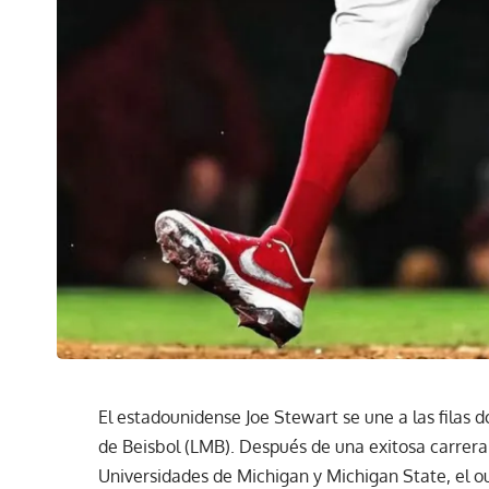
El estadounidense Joe Stewart se une a las filas
de Beisbol (LMB). Después de una exitosa carrera
Universidades de Michigan y Michigan State, el ou