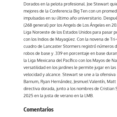
Dorados en la pelota profesional. Joe Stewart qui
mejores de la Conferencia Big Ten con un promedi
impulsadas en su último año universitario. Despué
(268 general) por los Angels de Los Ángeles en 2022
Liga Noroeste de los Estados Unidos para pasar po
con los Indios de Mayagüez. Con la novena de Tri-C
cuadro de Lancaster Stormers registró números de
robos de base y .339 en porcentaje en base dura
la Liga Mexicana del Pacífico con los Mayos de Na
versatilidad en los jardines le permite jugar en la
velocidad y alcance. Stewart se une a la ofensiv
Barnum, Ryan Hernández, Jesmuel Valentín, Matt B
directiva dorada, junto a los nombres de Cristia
2025 en la justa de verano en la LMB.
Comentarios