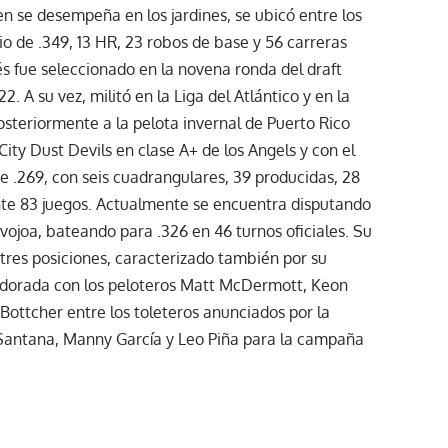
en se desempeña en los jardines, se ubicó entre los
o de .349, 13 HR, 23 robos de base y 56 carreras
s fue seleccionado en la novena ronda del draft
. A su vez, militó en la Liga del Atlántico y en la
steriormente a la pelota invernal de Puerto Rico
ity Dust Devils en clase A+ de los Angels y con el
 .269, con seis cuadrangulares, 39 producidas, 28
nte 83 juegos. Actualmente se encuentra disputando
vojoa, bateando para .326 en 46 turnos oficiales. Su
s tres posiciones, caracterizado también por su
a dorada con los peloteros Matt McDermott, Keon
ottcher entre los toleteros anunciados por la
n Santana, Manny García y Leo Piña para la campaña