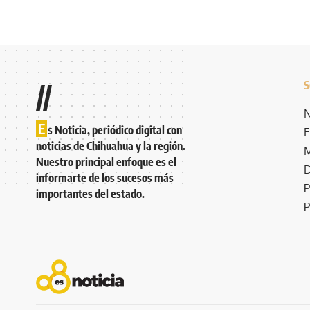
S
//
N
E
s Noticia, periódico digital con
E
noticias de Chihuahua y la región.
M
Nuestro principal enfoque es el
D
informarte de los sucesos más
P
importantes del estado.
P